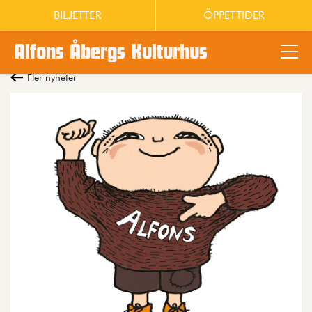
BILJETTER
ÖPPETTIDER
Alfons Åbergs Kulturhus
Main content
Fler nyheter