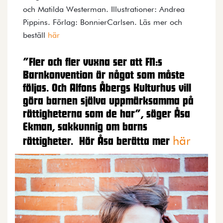
och Matilda Westerman. Illustrationer: Andrea
Pippins. Förlag: BonnierCarlsen. Läs mer och
beställ
här
”Fler och fler vuxna ser att FN:s
Barnkonvention är något som måste
följas. Och Alfons Åbergs Kulturhus vill
göra barnen själva uppmärksamma på
rättigheterna som de har”, säger Åsa
Ekman, sakkunnig om barns
här
rättigheter. Hör Åsa berätta mer