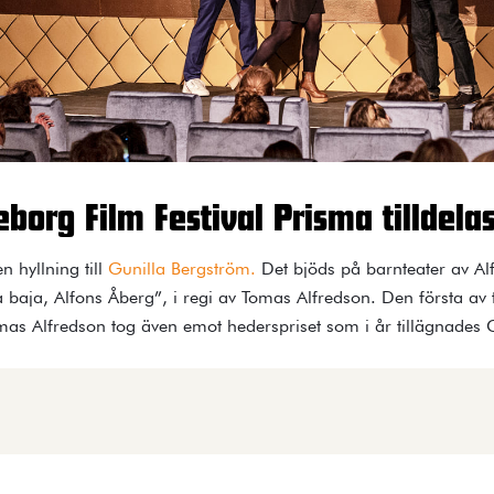
borg Film Festival Prisma tilldela
n hyllning till
Gunilla Bergström.
Det bjöds på barnteater av Al
a baja, Alfons Åberg”, i regi av Tomas Alfredson. Den första a
as Alfredson tog även emot hederspriset som i år tillägnades 