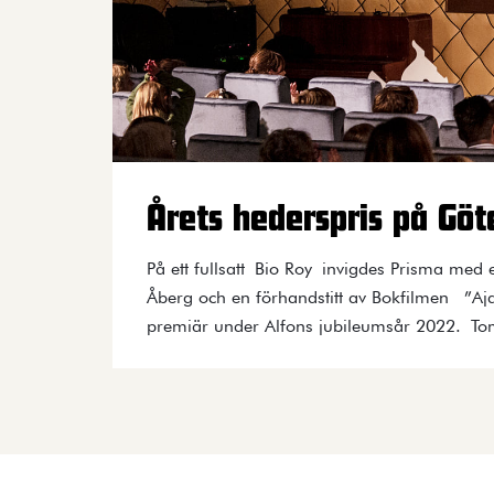
Årets hederspris på Göte
På ett fullsatt Bio Roy invigdes Prisma med e
Åberg och en förhandstitt av Bokfilmen ”Aj
premiär under Alfons jubileumsår 2022. Tom