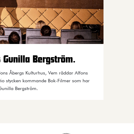
s Gunilla Bergström.
fons Åbergs Kulturhus, Vem räddar Alfons
v tio stycken kommande Bok-Filmer som har
Gunilla Bergström.