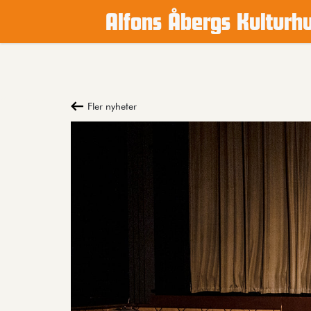
Alfons Åbergs Kulturh
Main content
Fler nyheter