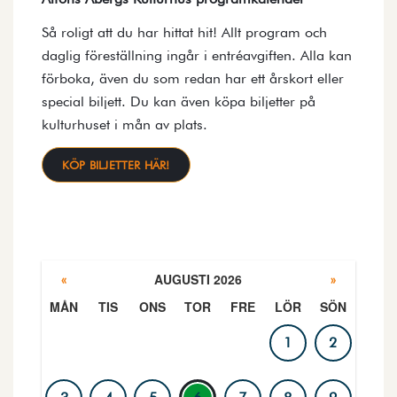
Så roligt att du har hittat hit! Allt program och
daglig föreställning ingår i entréavgiften. Alla kan
förboka, även du som redan har ett årskort eller
special biljett. Du kan även köpa biljetter på
kulturhuset i mån av plats.
KÖP BILJETTER HÄR!
AUGUSTI 2026
«
»
MÅN
TIS
ONS
TOR
FRE
LÖR
SÖN
PROGRAMKALENDER
1
2