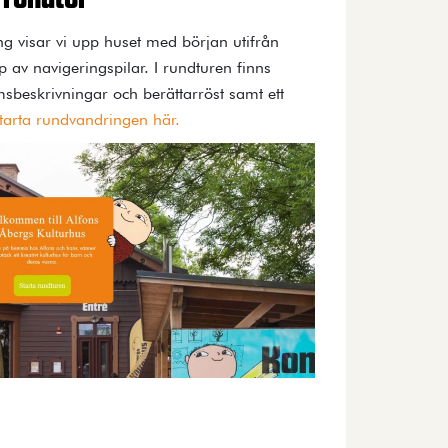
 rundtur
g visar vi upp huset med början utifrån
 av navigeringspilar. I rundturen finns
sbeskrivningar och berättarröst samt ett
tarta rundvandringen här.