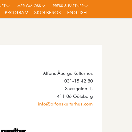
KET
MER OM OSS
PRESS & PARTNER
PROGRAM
SKOLBESÖK
ENGLISH
Alfons Åbergs Kulturhus
031-15 42 80
Slussgatan 1,
411 06 Göteborg
info@alfonskulturhus.com