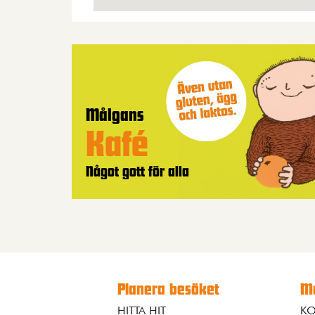
Målgans
Kafé
Något gott för alla
Planera besöket
Me
HITTA HIT
KO