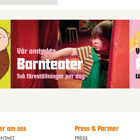
Vår omtyckta
V
Barnteater
Två föreställningar per dag
L
r om oss
Press & Partner
NTAKT
PRESS