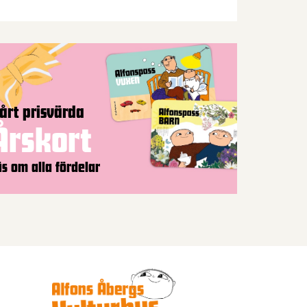
årt prisvärda
Årskort
äs om alla fördelar