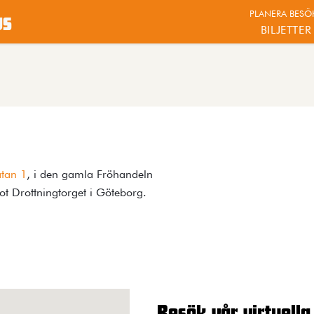
PLANERA BESÖ
us
BILJETTER
atan 1
, i den gamla Fröhandeln
ot Drottningtorget i Göteborg.