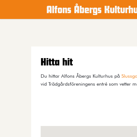
Alfons Åbergs Kulturh
Main content
Hitta hit
Du hittar Alfons Åbergs Kulturhus på
Slussg
vid Trädgårdsföreningens entré som vetter m