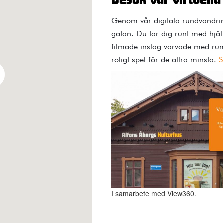
Besök vår virtuella
Genom vår digitala rundvandrin
gatan. Du tar dig runt med hjälp
filmade inslag varvade med rum
roligt spel för de allra minsta.
S
I samarbete med View360.