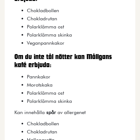
Chokladbollen
Chokladrutan
Polarklämma ost
Polarklämma skinka
Veganpannkakor
Om du inte tål nötter kan Mållgans
kafé erbjuda:
Pannkakor
Morotskaka
Polarklämma ost
Polarklämma skinka
Kan innehålla
spår
av allergenet
Chokladbollen
Chokladrutan
Hallongrotta