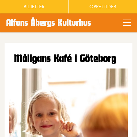
BILJETTER
ÖPPETTIDER
Alfons Åbergs Kulturhus
Main content
Mållgans Kafé i Göteborg