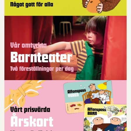
Något gott för alla
Vår omtyckta
Barnteater
Två föreställningar per dag
Vårt prisvärda
Årskort