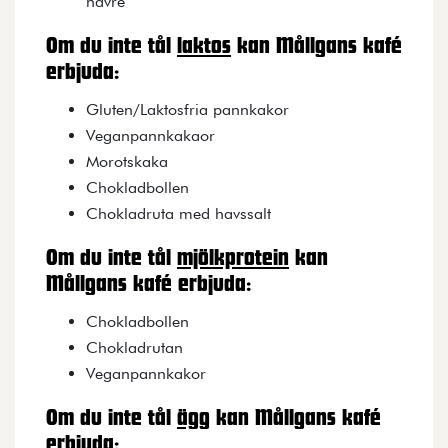
havre
Om du inte tål
laktos
kan Mållgans kafé
erbjuda:
Gluten/Laktosfria pannkakor
Veganpannkakaor
Morotskaka
Chokladbollen
Chokladruta med havssalt
Om du inte tål
mjölkprotein
kan
Mållgans kafé erbjuda:
Chokladbollen
Chokladrutan
Veganpannkakor
Om du inte tål
ägg
kan Mållgans kafé
erbjuda: