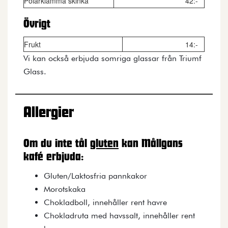
Polarklämma skinka
42:-
Övrigt
Frukt
14:-
Vi kan också erbjuda somriga glassar från Triumf
Glass.
Allergier
Om du inte tål
gluten
kan Mållgans
kafé erbjuda:
Gluten/Laktosfria pannkakor
Morotskaka
Chokladboll, innehåller rent havre
Chokladruta med havssalt, innehåller rent