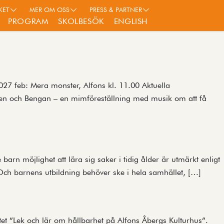
KET
MER OM OSS
PRESS & PARTNER
PROGRAM
SKOLBESÖK
ENGLISH
27 feb: Mera monster, Alfons kl. 11.00 Aktuella
fsen och Bengan – en mimföreställning med musik om att få
rn möjlighet att lära sig saker i tidig ålder är utmärkt enligt
. Och barnens utbildning behöver ske i hela samhället, […]
ktet ”Lek och lär om hållbarhet på Alfons Åbergs Kulturhus”.