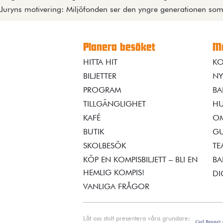
Juryns motivering: Miljöfonden ser den yngre generationen som 
Planera besöket
Me
HITTA HIT
KO
BILJETTER
NY
PROGRAM
BA
TILLGÄNGLIGHET
HU
KAFÉ
OM
BUTIK
GU
SKOLBESÖK
TE
KÖP EN KOMPISBILJETT – BLI EN
BA
HEMLIG KOMPIS!
DI
VANLIGA FRÅGOR
Låt oss stolt presentera våra grundare: