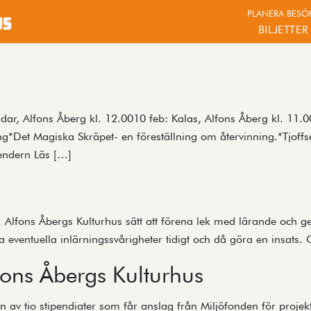
PLANERA BESÖ
us
BILJETTER
r, Alfons Åberg kl. 12.0010 feb: Kalas, Alfons Åberg kl. 11.00
ng*Det Magiska Skräpet- en föreställning om återvinning.*Tjof
lendern Läs […]
lfons Åbergs Kulturhus sätt att förena lek med lärande och ge ba
ka eventuella inlärningssvårigheter tidigt och då göra en insats
fons Åbergs Kulturhus
en av tio stipendiater som får anslag från Miljöfonden för proje