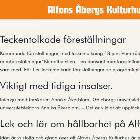
Alfons Åbergs Kulturh
Arkiv
Författare:
valentin
Teckentolkade föreställningar
Kommande föreställningar med teckentolkning 18 jan: Vem rädda
mimföreställningar*Klimatbaletten – en dansant mimföreställni
vara med. För fler teckentolkade föreställningar se programka
Viktigt med tidiga insatser.
Intervju med forskaren Annika Åkerblom, Göteborgs universitet. A
universitetslektorn Annika Åkerblom. – Det är viktigt att upptäc
Lek och lär om hållbarhet på Al
Idag är vi stolta och glada över att Alfons Åbergs Kulturhus är 