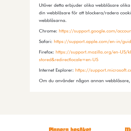
Utöver detta erbjuder olika webbläsare olik
din webbläsare för att blockera/radera cook
webbläsarna.
Chrome:
https://support.google.com/accou
Safari:
https://support.apple.com/en-in/gui
Firefox:
https://support.mozilla.org/en-US/kb
stored&redirectlocale=en-US
Internet Explorer:
https://support.microsoft.
Om du använder någon annan webbläsare, be
Planera besöket
Me