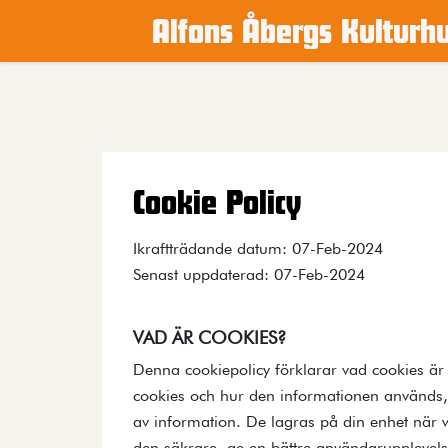
Alfons Åbergs Kulturh
Main content
Cookie Policy
Ikraftträdande datum: 07-Feb-2024
Senast uppdaterad: 07-Feb-2024
VAD ÄR COOKIES?
Denna cookiepolicy förklarar vad cookies är 
cookies och hur den informationen används, 
av information. De lagras på din enhet när w
den säkrare, ge en bättre användarupplevels