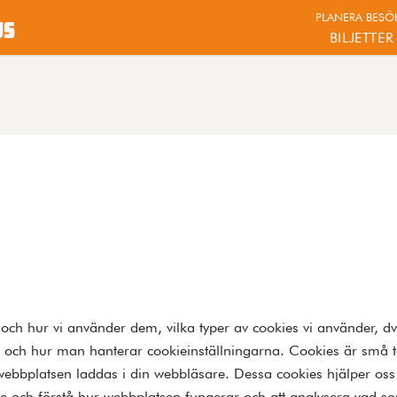
PLANERA BESÖ
us
BILJETTER
och hur vi använder dem, vilka typer av cookies vi använder, d
och hur man hanterar cookieinställningarna. Cookies är små tex
ebbplatsen laddas i din webbläsare. Dessa cookies hjälper oss 
e och förstå hur webbplatsen fungerar och att analysera vad so