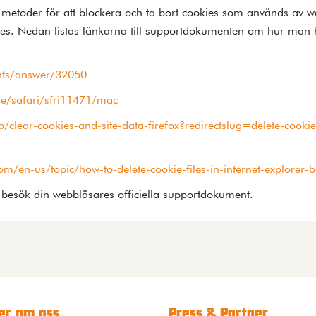
a metoder för att blockera och ta bort cookies som används av w
ies. Nedan listas länkarna till supportdokumenten om hur man 
nts/answer/32050
de/safari/sfri11471/mac
/clear-cookies-and-site-data-firefox?redirectslug=delete-cooki
com/en-us/topic/how-to-delete-cookie-files-in-internet-explor
sök din webbläsares officiella supportdokument.
r om oss
Press & Partner