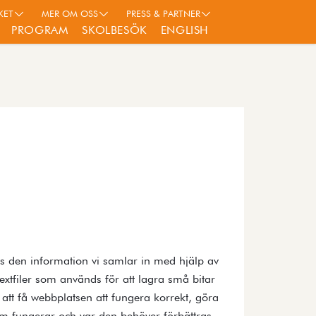
KET
MER OM OSS
PRESS & PARTNER
PROGRAM
SKOLBESÖK
ENGLISH
vs den information vi samlar in med hjälp av
tfiler som används för att lagra små bitar
att få webbplatsen att fungera korrekt, göra
m fungerar och var den behöver förbättras.