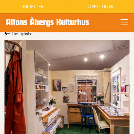
BILJETTER
ÖPPETTIDER
Alfons Åbergs Kulturhus
Main content
Fler nyheter