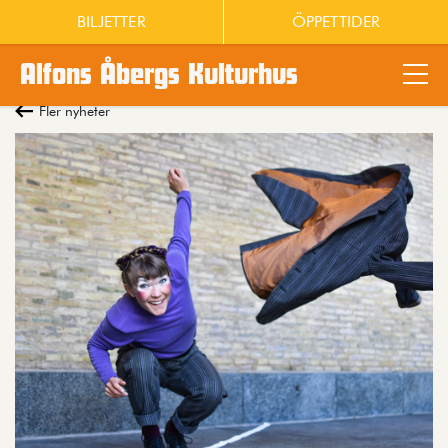
BILJETTER
ÖPPETTIDER
Alfons Åbergs Kulturhus
Main content
Fler nyheter