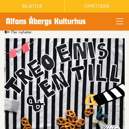
BILJETTER
ÖPPETTIDER
Alfons Åbergs Kulturhus
Main content
Fler nyheter