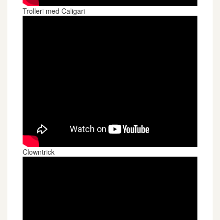
Trolleri med Caligari
Clowntrick