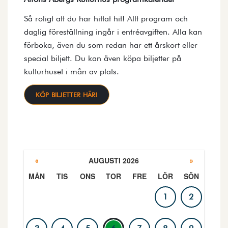
Så roligt att du har hittat hit! Allt program och
daglig föreställning ingår i entréavgiften. Alla kan
förboka, även du som redan har ett årskort eller
special biljett. Du kan även köpa biljetter på
kulturhuset i mån av plats.
KÖP BILJETTER HÄR!
AUGUSTI 2026
«
»
MÅN
TIS
ONS
TOR
FRE
LÖR
SÖN
PROGRAMKALENDER
1
2