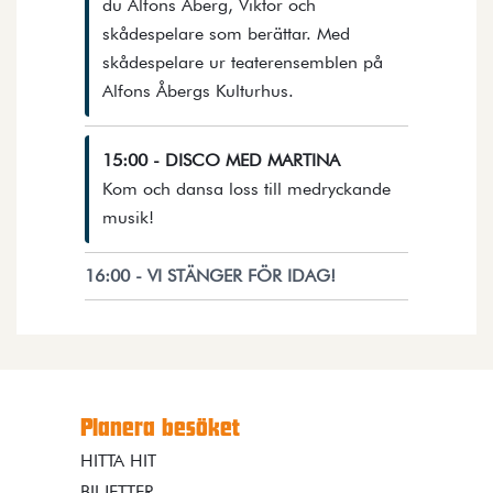
du Alfons Åberg, Viktor och
skådespelare som berättar. Med
skådespelare ur teaterensemblen på
Öppnar detaljer i en dial
Alfons Åbergs Kulturhus.
15:00 - DISCO MED MARTINA
Kom och dansa loss till medryckande
Öppnar detaljer i en dialog.
musik!
16:00 - VI STÄNGER FÖR IDAG!
Planera besöket
HITTA HIT
BILJETTER