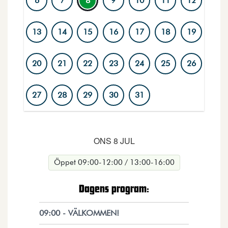
6
7
8
9
10
11
12
13
14
15
16
17
18
19
20
21
22
23
24
25
26
27
28
29
30
31
Dagar med markerad ring har aktiviteter. Vald dag visa
ONS 8 JUL
Öppet 09:00-12:00 / 13:00-16:00
Dagens program:
09:00 - VÄLKOMMEN!