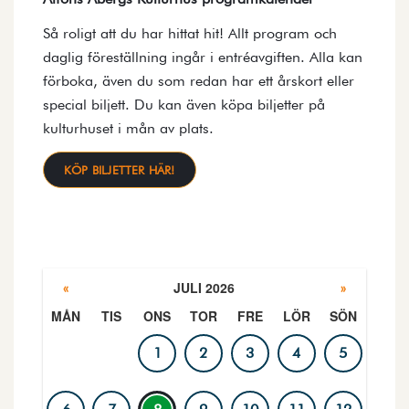
Så roligt att du har hittat hit! Allt program och
daglig föreställning ingår i entréavgiften. Alla kan
förboka, även du som redan har ett årskort eller
special biljett. Du kan även köpa biljetter på
kulturhuset i mån av plats.
KÖP BILJETTER HÄR!
JULI 2026
«
»
MÅN
TIS
ONS
TOR
FRE
LÖR
SÖN
PROGRAMKALENDER
1
2
3
4
5