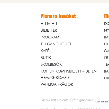
Planera besöket
Me
HITTA HIT
KO
BILJETTER
NY
PROGRAM
BA
TILLGÄNGLIGHET
HU
KAFÉ
OM
BUTIK
GU
SKOLBESÖK
TE
KÖP EN KOMPISBILJETT – BLI EN
BA
HEMLIG KOMPIS!
DI
VANLIGA FRÅGOR
Låt oss stolt presentera våra grundare: