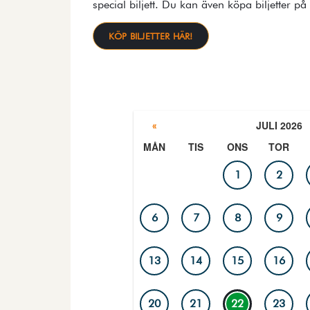
special biljett. Du kan även köpa biljetter på
KÖP BILJETTER HÄR!
JULI 2026
«
MÅN
TIS
ONS
TOR
PROGRAMKALENDER
1
2
6
7
8
9
13
14
15
16
20
21
22
23