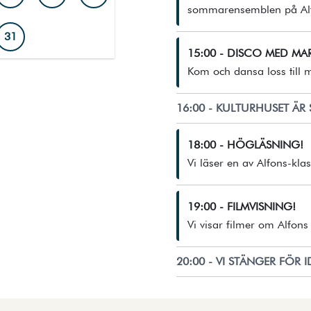
sommarensemblen på Alf
31
15:00 - DISCO MED MA
ald dag visas med fylld markering och mörk ram.
Kom och dansa loss till
16:00 - KULTURHUSET ÄR 
18:00 - HÖGLÄSNING!
Vi läser en av Alfons-kla
19:00 - FILMVISNING!
Vi visar filmer om Alfons 
20:00 - VI STÄNGER FÖR 