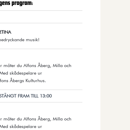
gens program:
RTINA
Öppnar detaljer i en dialog.
 medryckande musik!
 möter du Alfons Åberg, Milla och
 Med skådespelare ur
Öppnar detaljer i en dialog.
ons Åbergs Kulturhus.
STÄNGT FRAM TILL 13:00
 möter du Alfons Åberg, Milla och
 Med skådespelare ur