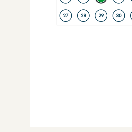
27
28
29
30
Dagar med markerad ring har aktiviteter. V