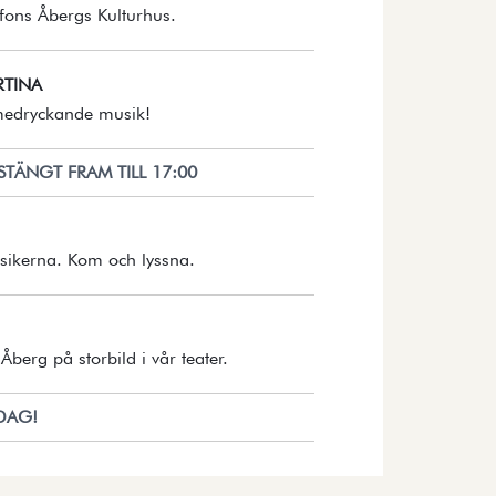
Öppnar detaljer i en dialog.
ons Åbergs Kulturhus.
RTINA
Öppnar detaljer i en dialog.
 medryckande musik!
STÄNGT FRAM TILL 17:00
Öppnar detaljer i en dialog.
ssikerna. Kom och lyssna.
Öppnar detaljer i en dialog.
Åberg på storbild i vår teater.
IDAG!