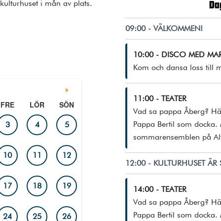
 kulturhuset i mån av plats.
Da
09:00 - VÄLKOMMEN!
10:00 - DISCO MED MA
Kom och dansa loss till
»
11:00 - TEATER
FRE
LÖR
SÖN
Vad sa pappa Åberg? Här
Pappa Bertil som docka.
3
4
5
sommarensemblen på Alf
10
11
12
12:00 - KULTURHUSET ÄR 
17
18
19
14:00 - TEATER
Vad sa pappa Åberg? Här
Pappa Bertil som docka.
24
25
26