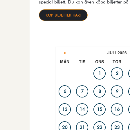
special biljett. Du kan även köpa biljetter på
KÖP BILJETTER HÄR!
JULI 2026
«
MÅN
TIS
ONS
TOR
PROGRAMKALENDER
1
2
6
7
8
9
13
14
15
16
20
21
22
23