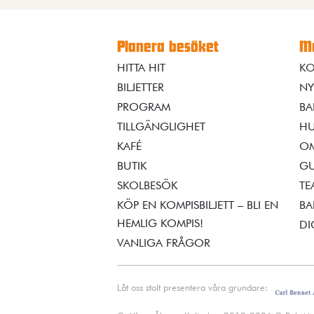
Planera besöket
Me
HITTA HIT
KO
BILJETTER
NY
PROGRAM
BA
TILLGÄNGLIGHET
HU
KAFÉ
OM
BUTIK
GU
SKOLBESÖK
TE
KÖP EN KOMPISBILJETT – BLI EN
BA
HEMLIG KOMPIS!
DI
VANLIGA FRÅGOR
Låt oss stolt presentera våra grundare: