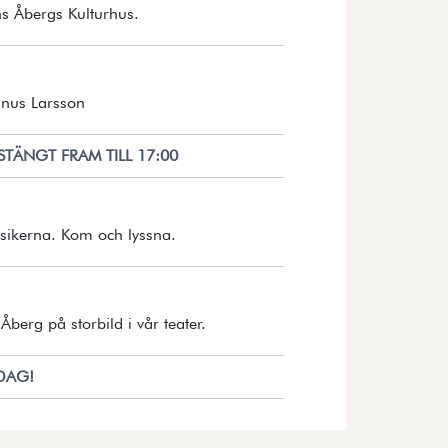
Öppnar detaljer i en dialog.
s Åbergs Kulturhus.
Öppnar detaljer i en dialog.
nus Larsson
STÄNGT FRAM TILL 17:00
Öppnar detaljer i en dialog.
ssikerna. Kom och lyssna.
Öppnar detaljer i en dialog.
Åberg på storbild i vår teater.
IDAG!