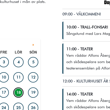
 kulturhuset i mån av plats.
Da
09:00 - VÄLKOMMEN!
10:00 - TRALL-FONSAR!
Sångstund med Lars Mag
»
11:00 - TEATER
FRE
LÖR
SÖN
Vem räddar Alfons Åberg
och skådespelare som be
3
4
5
teaterensemblen på Alfon
10
11
12
12:00 - KULTURHUSET ÄR 
17
18
19
14:00 - TEATER
Vem räddar Alfons Åberg
och skådespelare som be
24
25
26