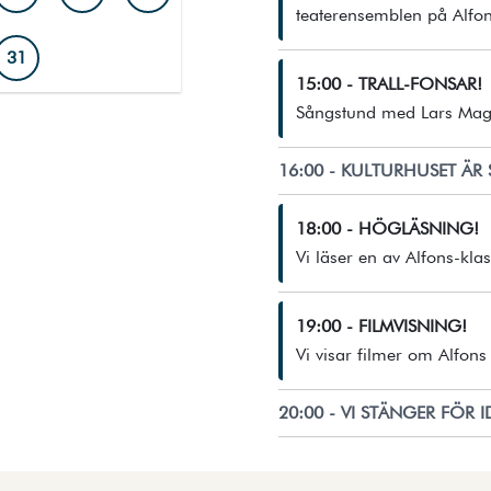
teaterensemblen på Alfon
31
15:00 - TRALL-FONSAR!
ald dag visas med fylld markering och mörk ram.
Sångstund med Lars Mag
16:00 - KULTURHUSET ÄR 
18:00 - HÖGLÄSNING!
Vi läser en av Alfons-kla
19:00 - FILMVISNING!
Vi visar filmer om Alfons 
20:00 - VI STÄNGER FÖR 