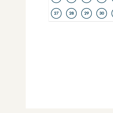
27
28
29
30
Dagar med markerad ring har aktiviteter. V